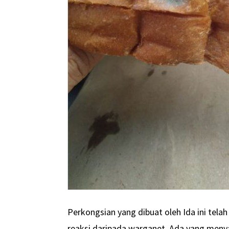
Perkongsian yang dibuat oleh Ida ini tela
reaksi daripada warganet. Ada yang meny