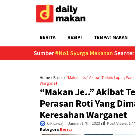
BERITA
RESIPI
TEMPAT MAKAN
Sumber
#No1 Syurga Makanan
Seanter
»
»
“Makan Je..” Akibat Terlalu Lapar, Wa
Home
Berita
Warganet
“Makan Je..” Akibat Te
Perasan Roti Yang Di
Keresahan Warganet
Cik Lawa
|     
Januari 17th, 2022
Post Views:
177
Kategori:
Berita