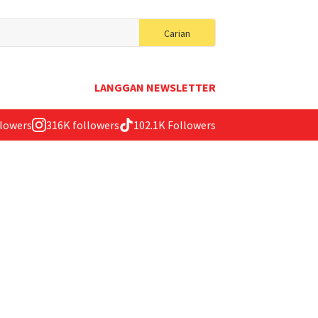
Search
Carian
for:
LANGGAN NEWSLETTER
llowers
316K followers
102.1K Followers