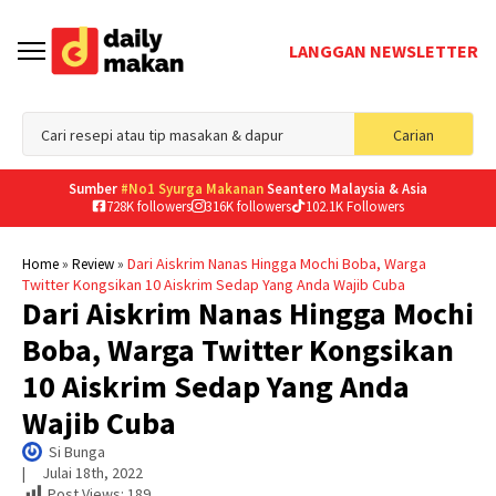
LANGGAN NEWSLETTER
Sea
Carian
for
Sumber
#No1 Syurga Makanan
Seantero Malaysia & Asia
728K followers
316K followers
102.1K Followers
»
»
Dari Aiskrim Nanas Hingga Mochi Boba, Warga
Home
Review
Twitter Kongsikan 10 Aiskrim Sedap Yang Anda Wajib Cuba
Dari Aiskrim Nanas Hingga Mochi
Boba, Warga Twitter Kongsikan
10 Aiskrim Sedap Yang Anda
Wajib Cuba
Si Bunga
|     
Julai 18th, 2022
Post Views:
189