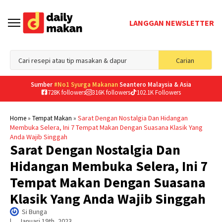
LANGGAN NEWSLETTER
Sea
Carian
for
Sumber
#No1 Syurga Makanan
Seantero Malaysia & Asia
728K followers
316K followers
102.1K Followers
»
»
Sarat Dengan Nostalgia Dan Hidangan
Home
Tempat Makan
Membuka Selera, Ini 7 Tempat Makan Dengan Suasana Klasik Yang
Anda Wajib Singgah
Sarat Dengan Nostalgia Dan
Hidangan Membuka Selera, Ini 7
Tempat Makan Dengan Suasana
Klasik Yang Anda Wajib Singgah
Si Bunga
|     
Januari 19th, 2023