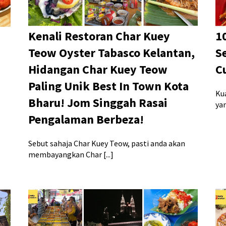
Kenali Restoran Char Kuey
1
Teow Oyster Tabasco Kelantan,
S
Hidangan Char Kuey Teow
C
Paling Unik Best In Town Kota
Ku
Bharu! Jom Singgah Rasai
yan
Pengalaman Berbeza!
Sebut sahaja Char Kuey Teow, pasti anda akan
membayangkan Char [...]