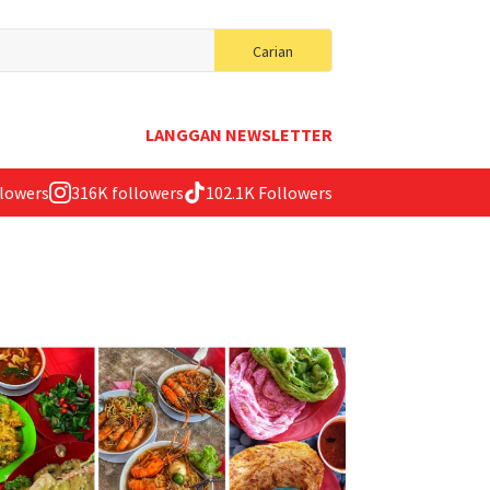
Search
Carian
for:
LANGGAN NEWSLETTER
llowers
316K followers
102.1K Followers