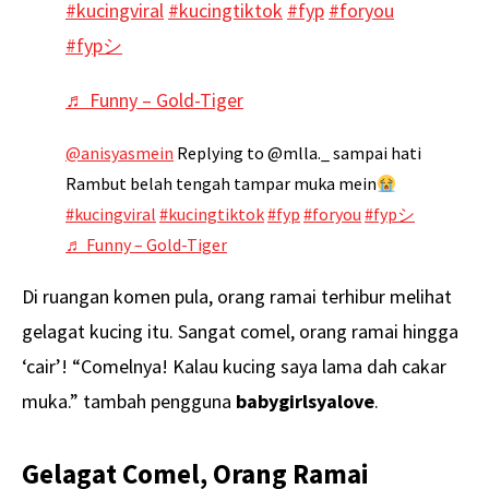
#kucingviral
#kucingtiktok
#fyp
#foryou
#fypシ
♬ Funny – Gold-Tiger
@anisyasmein
Replying to @mlla._ sampai hati
Rambut belah tengah tampar muka mein
#kucingviral
#kucingtiktok
#fyp
#foryou
#fypシ
♬ Funny – Gold-Tiger
Di ruangan komen pula, orang ramai terhibur melihat
gelagat kucing itu. Sangat comel, orang ramai hingga
‘cair’! “Comelnya! Kalau kucing saya lama dah cakar
muka.” tambah pengguna
babygirlsyalove
.
Gelagat Comel, Orang Ramai