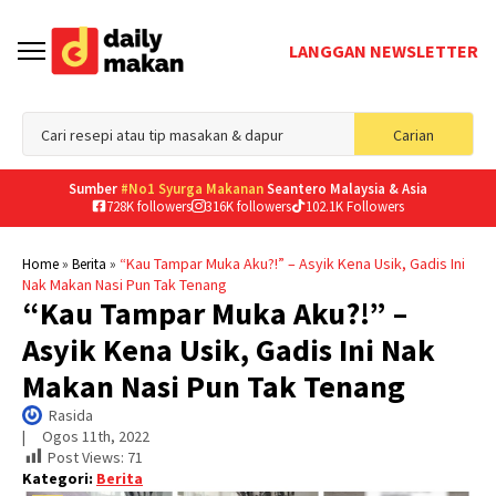
LANGGAN NEWSLETTER
Sea
Carian
for
Sumber
#No1 Syurga Makanan
Seantero Malaysia & Asia
728K followers
316K followers
102.1K Followers
»
»
“Kau Tampar Muka Aku?!” – Asyik Kena Usik, Gadis Ini
Home
Berita
Nak Makan Nasi Pun Tak Tenang
“Kau Tampar Muka Aku?!” –
Asyik Kena Usik, Gadis Ini Nak
Makan Nasi Pun Tak Tenang
Rasida
|     
Ogos 11th, 2022
Post Views:
71
Kategori:
Berita