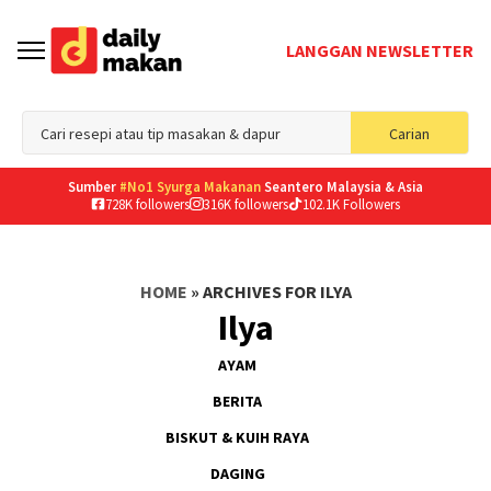
LANGGAN NEWSLETTER
Sea
Carian
for
Sumber
#No1 Syurga Makanan
Seantero Malaysia & Asia
728K followers
316K followers
102.1K Followers
HOME
»
ARCHIVES FOR ILYA
Ilya
AYAM
BERITA
BISKUT & KUIH RAYA
DAGING