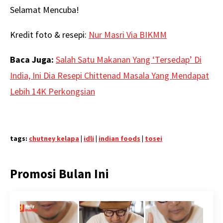
Selamat Mencuba!
Kredit foto & resepi:
Nur Masri Via BIKMM
Baca Juga:
Salah Satu Makanan Yang ‘Tersedap’ Di
India, Ini Dia Resepi Chittenad Masala Yang Mendapat
Lebih 14K Perkongsian
tags:
chutney kelapa
|
idli
|
indian foods
|
tosei
Promosi Bulan Ini