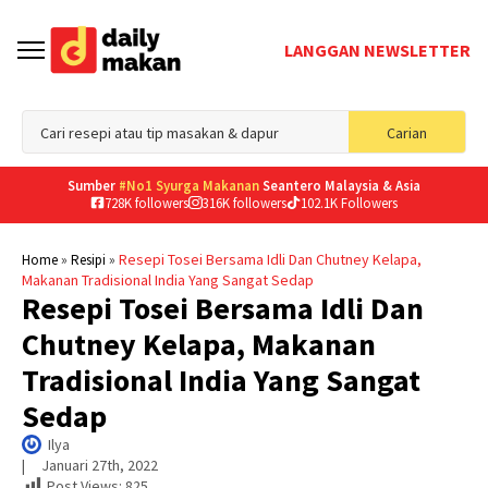
LANGGAN NEWSLETTER
Sea
Carian
for
Sumber
#No1 Syurga Makanan
Seantero Malaysia & Asia
728K followers
316K followers
102.1K Followers
»
»
Resepi Tosei Bersama Idli Dan Chutney Kelapa,
Home
Resipi
Makanan Tradisional India Yang Sangat Sedap
Resepi Tosei Bersama Idli Dan
Chutney Kelapa, Makanan
Tradisional India Yang Sangat
Sedap
Ilya
|     
Januari 27th, 2022
Post Views:
825