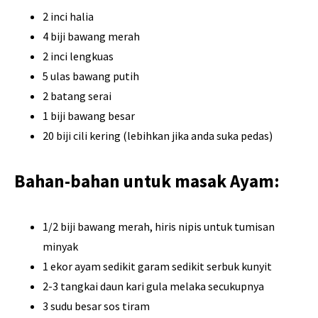
2 inci halia
4 biji bawang merah
2 inci lengkuas
5 ulas bawang putih
2 batang serai
1 biji bawang besar
20 biji cili kering (lebihkan jika anda suka pedas)
Bahan-bahan untuk masak Ayam:
1/2 biji bawang merah, hiris nipis untuk tumisan
minyak
1 ekor ayam sedikit garam sedikit serbuk kunyit
2-3 tangkai daun kari gula melaka secukupnya
3 sudu besar sos tiram