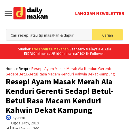
LANGGAN NEWSLETTER
Sea
Carian
for
Sumber
#No1 Syurga Makanan
Seantero Malaysia & Asia
728K followers
316K followers
102.1K Followers
»
»
Resepi Ayam Masak Merah Ala Kenduri Gerenti
Home
Resipi
Sedap! Betul-Betul Rasa Macam Kenduri Kahwin Dekat Kampung
Resepi Ayam Masak Merah Ala
Kenduri Gerenti Sedap! Betul-
Betul Rasa Macam Kenduri
Kahwin Dekat Kampung
syahmi
|     
Ogos 14th, 2019
Post Views:
260