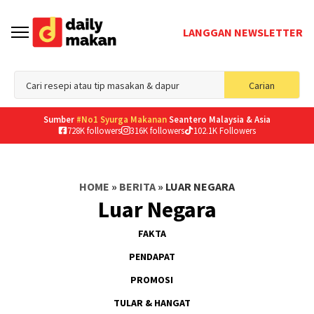
LANGGAN NEWSLETTER
Sea
Carian
for
Sumber
#No1 Syurga Makanan
Seantero Malaysia & Asia
728K followers
316K followers
102.1K Followers
HOME
»
BERITA
»
LUAR NEGARA
Luar Negara
FAKTA
PENDAPAT
PROMOSI
TULAR & HANGAT