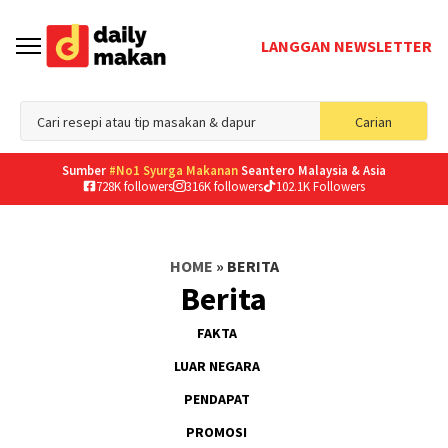
LANGGAN NEWSLETTER
Sea
Carian
for
Sumber
#No1 Syurga Makanan
Seantero Malaysia & Asia
728K followers
316K followers
102.1K Followers
HOME
»
BERITA
Berita
FAKTA
LUAR NEGARA
PENDAPAT
PROMOSI