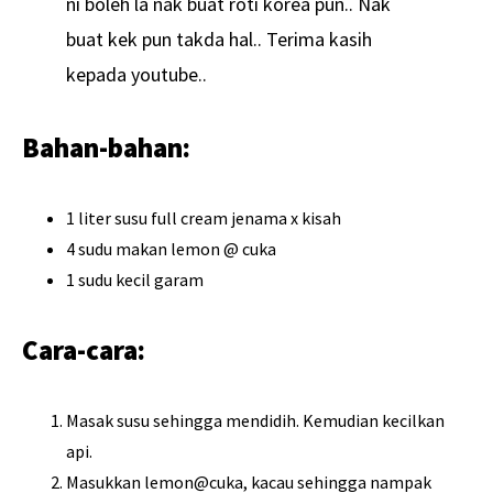
ni boleh la nak buat roti korea pun.. Nak
buat kek pun takda hal.. Terima kasih
kepada youtube..
Bahan-bahan:
1 liter susu full cream jenama x kisah
4 sudu makan lemon @ cuka
1 sudu kecil garam
Cara-cara:
Masak susu sehingga mendidih. Kemudian kecilkan
api.
Masukkan lemon@cuka, kacau sehingga nampak