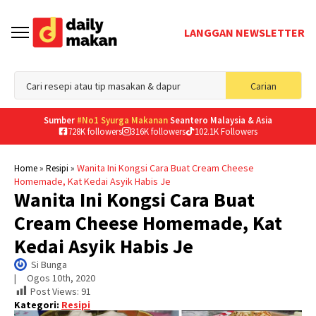
LANGGAN NEWSLETTER
Sea
Carian
for
Sumber
#No1 Syurga Makanan
Seantero Malaysia & Asia
728K followers
316K followers
102.1K Followers
»
»
Wanita Ini Kongsi Cara Buat Cream Cheese
Home
Resipi
Homemade, Kat Kedai Asyik Habis Je
Wanita Ini Kongsi Cara Buat
Cream Cheese Homemade, Kat
Kedai Asyik Habis Je
Si Bunga
|     
Ogos 10th, 2020
Post Views:
91
Kategori:
Resipi