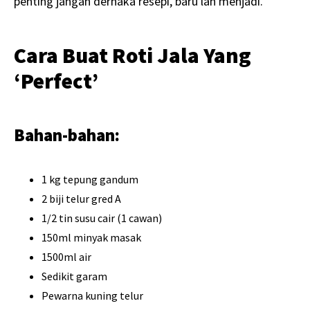
penting jangan derhaka resepi, baru lah menjadi.
Cara Buat Roti Jala Yang
‘Perfect’
Bahan-bahan:
1 kg tepung gandum
2 biji telur gred A
1/2 tin susu cair (1 cawan)
150ml minyak masak
1500ml air
Sedikit garam
Pewarna kuning telur