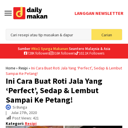
LANGGAN NEWSLETTER
Sea
Carian
for
Sumber
#No1 Syurga Makanan
Seantero Malaysia & Asia
728K followers
316K followers
102.1K Followers
»
»
Ini Cara Buat Roti Jala Yang ‘Perfect’, Sedap & Lembut
Home
Resipi
Sampai Ke Petang!
Ini Cara Buat Roti Jala Yang
‘Perfect’, Sedap & Lembut
Sampai Ke Petang!
Si Bunga
|     
Julai 27th, 2020
Post Views:
421
Kategori:
Resipi