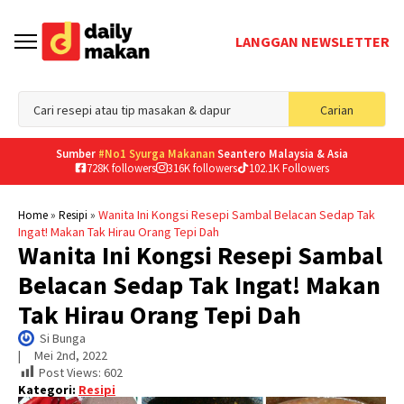
LANGGAN NEWSLETTER
Sea
Carian
for
Sumber
#No1 Syurga Makanan
Seantero Malaysia & Asia
728K followers
316K followers
102.1K Followers
»
»
Wanita Ini Kongsi Resepi Sambal Belacan Sedap Tak
Home
Resipi
Ingat! Makan Tak Hirau Orang Tepi Dah
Wanita Ini Kongsi Resepi Sambal
Belacan Sedap Tak Ingat! Makan
Tak Hirau Orang Tepi Dah
Si Bunga
|     
Mei 2nd, 2022
Post Views:
602
Kategori:
Resipi