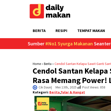
BERITA
RESIPI
TEMPAT MAKAN
Sumber
#No1 Syurga Makanan
Seanter
»
»
Cendol Santan Kelapa Sawit Ganti San
Home
Berita
Cendol Santan Kelapa 
Rasa Memang Power! L
Cik Daun
|     
Mei 13th, 2025
Post Views:
858
Kategori:
Berita
,
Tular & Hangat