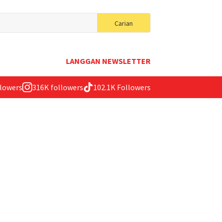
Search
Carian
for:
LANGGAN NEWSLETTER
llowers
316K followers
102.1K Followers