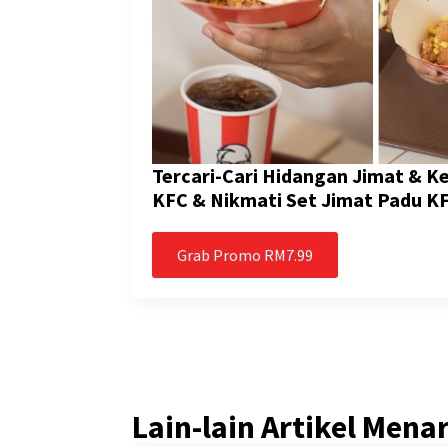
Tercari-Cari Hidangan Jimat & 
KFC & Nikmati Set Jimat Padu K
Grab Promo RM7.99
Lain-lain Artikel Mena