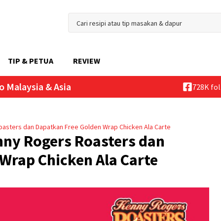
TIP & PETUA
REVIEW
o Malaysia & Asia
728K fo
Roasters dan Dapatkan Free Golden Wrap Chicken Ala Carte
enny Rogers Roasters dan
Wrap Chicken Ala Carte