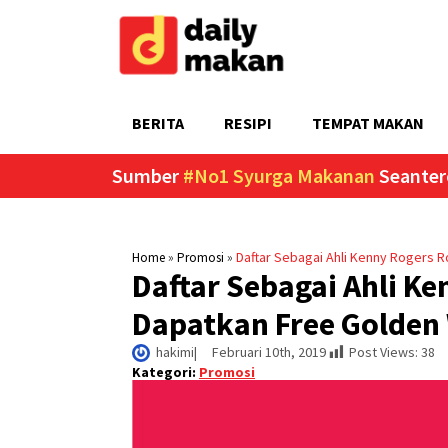
BERITA
RESIPI
TEMPAT MAKAN
Sumber
#No1 Syurga Makanan
Seanter
»
»
Daftar Sebagai Ahli Kenny Rogers 
Home
Promosi
Daftar Sebagai Ahli K
Dapatkan Free Golden 
hakimi
|     
Februari 10th, 2019
Post Views:
38
Kategori:
Promosi