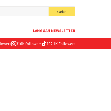
Search
Carian
for:
LANGGAN NEWSLETTER
llowers
316K followers
102.1K Followers