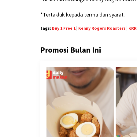
*Tertakluk kepada terma dan syarat.
tags:
Buy 1 Free 1
|
Kenny Rogers Roasters
|
KRR
Promosi Bulan Ini