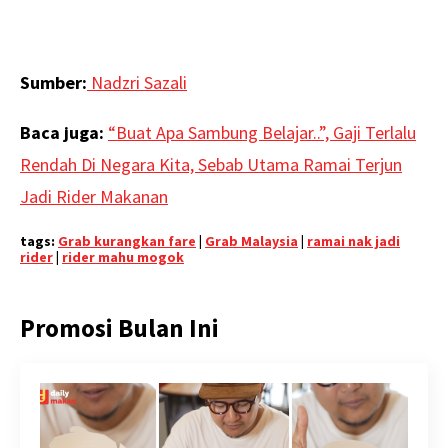
Sumber:
Nadzri Sazali
Baca juga:
“Buat Apa Sambung Belajar..”, Gaji Terlalu
Rendah Di Negara Kita, Sebab Utama Ramai Terjun
Jadi Rider Makanan
tags:
Grab kurangkan fare
|
Grab Malaysia
|
ramai nak jadi
rider
|
rider mahu mogok
Promosi Bulan Ini