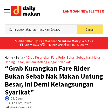
LANGGAN NEWSLETTER
Sea
Carian
for
Sumber
#No1 Syurga Makanan
Seantero Malaysia & Asia
728K followers
316K followers
102.1K Followers
»
»
“Grab Kurangkan Fare Rider Bukan Sebab Nak Makan
Home
Berita
Untung Besar, Ini Demi Kelangsungan Syarikat”
“Grab Kurangkan Fare Rider
Bukan Sebab Nak Makan Untung
Besar, Ini Demi Kelangsungan
Syarikat”
Cik Daun
|     
Ogos 6th, 2022
Post Views:
181