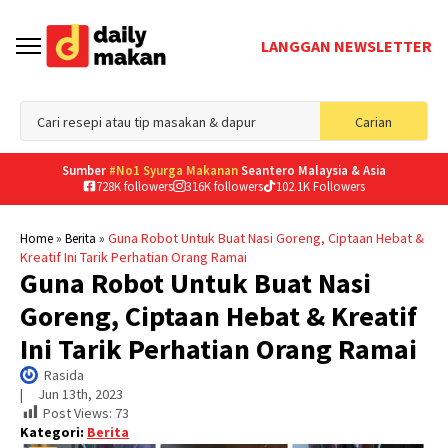
LANGGAN NEWSLETTER
Sea
Carian
for
Sumber
#No1 Syurga Makanan
Seantero Malaysia & Asia
728K followers
316K followers
102.1K Followers
»
»
Guna Robot Untuk Buat Nasi Goreng, Ciptaan Hebat &
Home
Berita
Kreatif Ini Tarik Perhatian Orang Ramai
Guna Robot Untuk Buat Nasi
Goreng, Ciptaan Hebat & Kreatif
Ini Tarik Perhatian Orang Ramai
Rasida
|     
Jun 13th, 2023
Post Views:
73
Kategori:
Berita