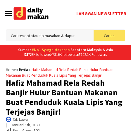
LANGGAN NEWSLETTER
Sea
Carian
for
Sumber
#No1 Syurga Makanan
Seantero Malaysia & Asia
728K followers
316K followers
102.1K Followers
»
»
Hafiz Mahamad Rela Redah Banjir Hulur Bantuan
Home
Berita
Makanan Buat Penduduk Kuala Lipis Yang Terjejas Banjir!
Hafiz Mahamad Rela Redah
Banjir Hulur Bantuan Makanan
Buat Penduduk Kuala Lipis Yang
Terjejas Banjir!
Cik Lawa
|     
Januari 5th, 2021
Post Views:
102