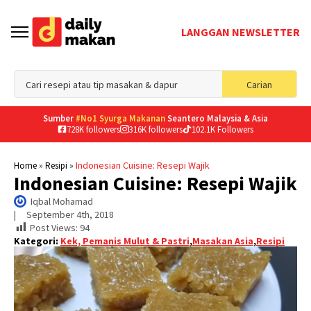
LANGGAN NEWSLETTER
Sea
Carian
for
Sumber
#No1 Syurga Makanan
Seantero Malaysia & Asia
728K followers
316K followers
102.1K Followers
»
»
Indonesian Cuisine: Resepi Wajik
Home
Resipi
Indonesian Cuisine: Resepi Wajik
Iqbal Mohamad
|     
September 4th, 2018
Post Views:
94
Kategori:
Kek, Pemanis Mulut & Pastri
,
Masakan Asia
,
Resipi