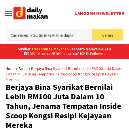
LANGGAN NEWSLETTER
Sea
Carian
for
Sumber
#No1 Syurga Makanan
Seantero Malaysia & Asia
728K followers
316K followers
102.1K Followers
»
»
Berjaya Bina Syarikat Bernilai Lebih RM100 Juta Dalam
Home
Berita
10 Tahun, Jenama Tempatan Inside Scoop Kongsi Resipi Kejayaan
Mereka
Berjaya Bina Syarikat Bernilai
Lebih RM100 Juta Dalam 10
Tahun, Jenama Tempatan Inside
Scoop Kongsi Resipi Kejayaan
Mereka