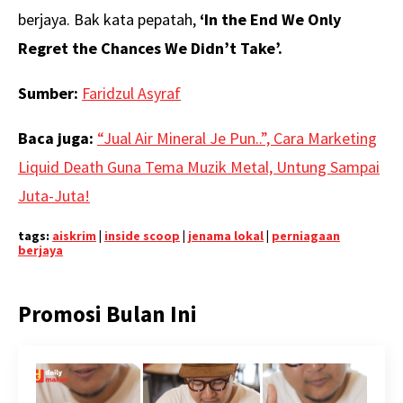
berjaya. Bak kata pepatah,
‘In the End We Only
Regret the Chances We Didn’t Take’.
Sumber:
Faridzul Asyraf
Baca juga:
“Jual Air Mineral Je Pun..”, Cara Marketing
Liquid Death Guna Tema Muzik Metal, Untung Sampai
Juta-Juta!
tags:
aiskrim
|
inside scoop
|
jenama lokal
|
perniagaan
berjaya
Promosi Bulan Ini