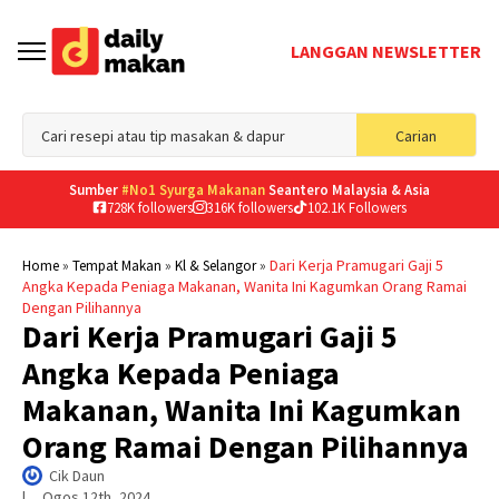
LANGGAN NEWSLETTER
Sea
Carian
for
Sumber
#No1 Syurga Makanan
Seantero Malaysia & Asia
728K followers
316K followers
102.1K Followers
»
»
»
Dari Kerja Pramugari Gaji 5
Home
Tempat Makan
Kl & Selangor
Angka Kepada Peniaga Makanan, Wanita Ini Kagumkan Orang Ramai
Dengan Pilihannya
Dari Kerja Pramugari Gaji 5
Angka Kepada Peniaga
Makanan, Wanita Ini Kagumkan
Orang Ramai Dengan Pilihannya
Cik Daun
|     
Ogos 12th, 2024