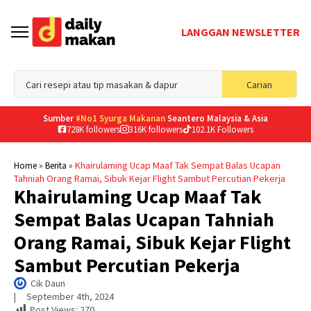
LANGGAN NEWSLETTER
Sea
Carian
for
Sumber
#No1 Syurga Makanan
Seantero Malaysia & Asia
728K followers
316K followers
102.1K Followers
»
»
Khairulaming Ucap Maaf Tak Sempat Balas Ucapan
Home
Berita
Tahniah Orang Ramai, Sibuk Kejar Flight Sambut Percutian Pekerja
Khairulaming Ucap Maaf Tak
Sempat Balas Ucapan Tahniah
Orang Ramai, Sibuk Kejar Flight
Sambut Percutian Pekerja
Cik Daun
|     
September 4th, 2024
Post Views:
270