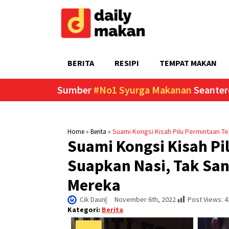
BERITA
RESIPI
TEMPAT MAKAN
Sumber
#No1 Syurga Makanan
Seanter
»
»
Suami Kongsi Kisah Pilu Permintaan Te
Home
Berita
Suami Kongsi Kisah Pil
Suapkan Nasi, Tak San
Mereka
Cik Daun
|     
November 6th, 2022
Post Views:
4
Kategori:
Berita