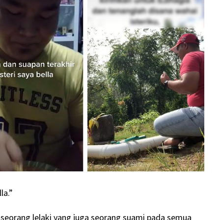
la.”
s seorang lelaki yang juga seorang suami pada semua