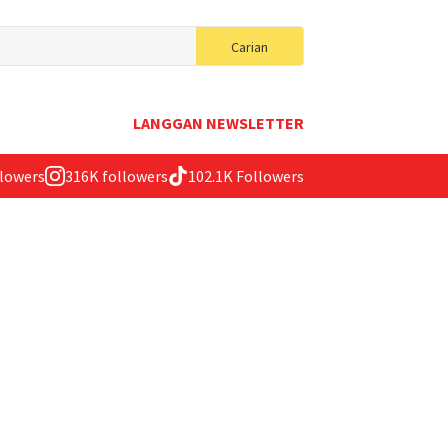
Search
Carian
for:
LANGGAN NEWSLETTER
llowers
316K followers
102.1K Followers