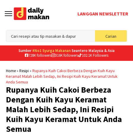
LANGGAN NEWSLETTER
Sea
Carian
for
Sumber
#No1 Syurga Makanan
Seantero Malaysia & Asia
728K followers
316K followers
102.1K Followers
»
»
Rupanya Kuih Cakoi Berbeza Dengan Kuih Kayu
Home
Resipi
Keramat Malah Lebih Sedap, Ini Resipi Kuih Kayu Keramat Untuk
Anda Semua
Rupanya Kuih Cakoi Berbeza
Dengan Kuih Kayu Keramat
Malah Lebih Sedap, Ini Resipi
Kuih Kayu Keramat Untuk Anda
Semua