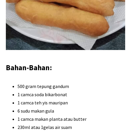
Bahan-Bahan:
500 gram tepung gandum
1 camca soda bikarbonat
1 camca teh yis mauripan
6 sudu makan gula
1 camca makan planta atau butter
230ml atau 1gelas air suam