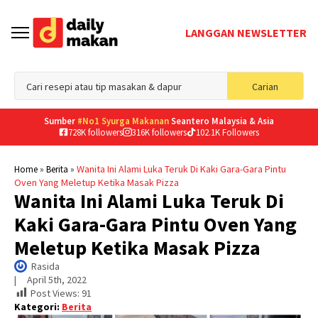
LANGGAN NEWSLETTER
Sea
Carian
for
Sumber
#No1 Syurga Makanan
Seantero Malaysia & Asia
728K followers
316K followers
102.1K Followers
»
»
Wanita Ini Alami Luka Teruk Di Kaki Gara-Gara Pintu
Home
Berita
Oven Yang Meletup Ketika Masak Pizza
Wanita Ini Alami Luka Teruk Di
Kaki Gara-Gara Pintu Oven Yang
Meletup Ketika Masak Pizza
Rasida
|     
April 5th, 2022
Post Views:
91
Kategori:
Berita