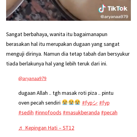
Sangat berbahaya, wanita itu bagaimanapun
berasakan hal itu merupakan dugaan yang sangat
menguji dirinya. Namun dia tetap tabah dan bersyukur
tiada berlakunya hal yang lebih teruk dari ini.
@aryanaa979
dugaan Allah .. tgh masak roti piza .. pintu
oven pecah sendiri
#fypシ
#fyp
#sedih
#innofoods
#masukberanda
#pecah
♬ Kepingan Hati – ST12