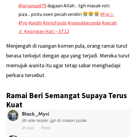
@aryanaa979
dugaan Allah .. tgh masak roti
piza .. pintu oven pecah sendiri
#fypシ
#fyp
#sedih
#innofoods
#masukberanda
#pecah
♬ Kepingan Hati – ST12
Menjengah di ruangan komen pula, orang ramai turut
berasa terkejut dengan apa yang terjadi. Mereka turut
memujuk wanita itu agar tetap sabar menghadapi
perkara tersebut.
Ramai Beri Semangat Supaya Terus
Kuat