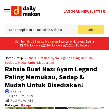
LANGGAN NEWSLETTER
Sea
Carian
for
Sumber
#No1 Syurga Makanan
Seantero Malaysia & Asia
728K followers
316K followers
102.1K Followers
»
»
Rahsia Buat Nasi Ayam Legend Paling Memukau,
Home
Resipi
Sedap & Mudah Untuk Disediakan!
Rahsia Buat Nasi Ayam Legend
Paling Memukau, Sedap &
Mudah Untuk Disediakan!
syahmi
|     
Ogos 15th, 2019
Post Views:
416
Kategori:
Resipi