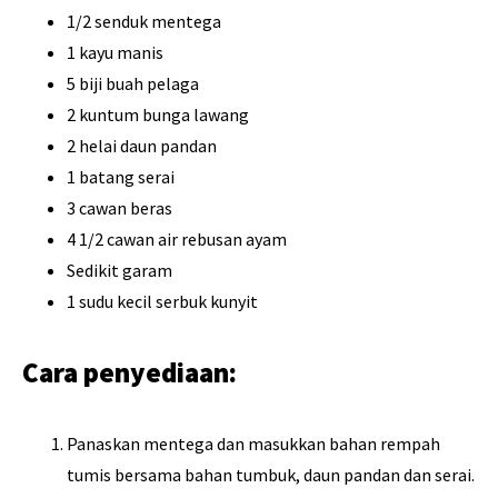
1/2 senduk mentega
1 kayu manis
5 biji buah pelaga
2 kuntum bunga lawang
2 helai daun pandan
1 batang serai
3 cawan beras
4 1/2 cawan air rebusan ayam
Sedikit garam
1 sudu kecil serbuk kunyit
Cara penyediaan:
Panaskan mentega dan masukkan bahan rempah
tumis bersama bahan tumbuk, daun pandan dan serai.