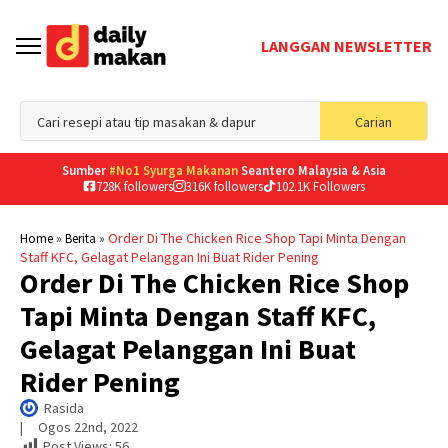
LANGGAN NEWSLETTER
Sea
Carian
for
Sumber
#No1 Syurga Makanan
Seantero Malaysia & Asia
728K followers
316K followers
102.1K Followers
»
»
Order Di The Chicken Rice Shop Tapi Minta Dengan
Home
Berita
Staff KFC, Gelagat Pelanggan Ini Buat Rider Pening
Order Di The Chicken Rice Shop
Tapi Minta Dengan Staff KFC,
Gelagat Pelanggan Ini Buat
Rider Pening
Rasida
|     
Ogos 22nd, 2022
Post Views:
56