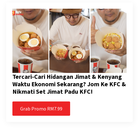
Tercari-Cari Hidangan Jimat & Kenyang
Waktu Ekonomi Sekarang? Jom Ke KFC &
Nikmati Set Jimat Padu KFC!
Grab Promo RM7.99