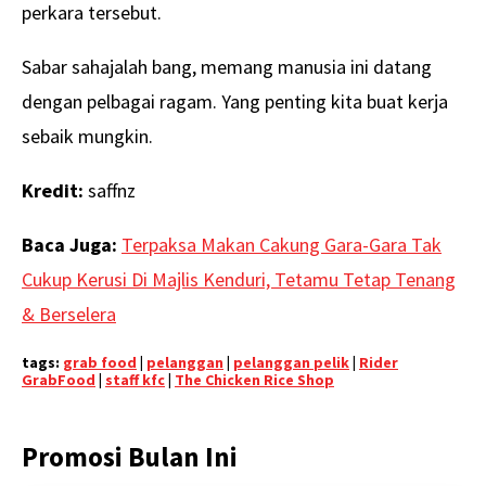
perkara tersebut.
Sabar sahajalah bang, memang manusia ini datang
dengan pelbagai ragam. Yang penting kita buat kerja
sebaik mungkin.
Kredit:
saffnz
Baca Juga:
Terpaksa Makan Cakung Gara-Gara Tak
Cukup Kerusi Di Majlis Kenduri, Tetamu Tetap Tenang
& Berselera
tags:
grab food
|
pelanggan
|
pelanggan pelik
|
Rider
GrabFood
|
staff kfc
|
The Chicken Rice Shop
Promosi Bulan Ini