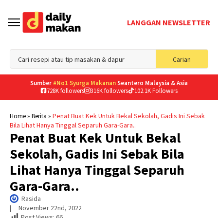
LANGGAN NEWSLETTER
Sea
Carian
for
Sumber
#No1 Syurga Makanan
Seantero Malaysia & Asia
728K followers
316K followers
102.1K Followers
»
»
Penat Buat Kek Untuk Bekal Sekolah, Gadis Ini Sebak
Home
Berita
Bila Lihat Hanya Tinggal Separuh Gara-Gara..
Penat Buat Kek Untuk Bekal
Sekolah, Gadis Ini Sebak Bila
Lihat Hanya Tinggal Separuh
Gara-Gara..
Rasida
|     
November 22nd, 2022
Post Views:
66