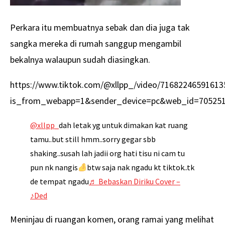
Perkara itu membuatnya sebak dan dia juga tak
sangka mereka di rumah sanggup mengambil
bekalnya walaupun sudah diasingkan.
https://www.tiktok.com/@xllpp_/video/71682246591613
is_from_webapp=1&sender_device=pc&web_id=70525
@xllpp_
dah letak yg untuk dimakan kat ruang
tamu..but still hmm..sorry gegar sbb
shaking..susah lah jadii org hati tisu ni cam tu
pun nk nangis
btw saja nak ngadu kt tiktok..tk
de tempat ngadu
♬ Bebaskan Diriku Cover –
♪Ded
Meninjau di ruangan komen, orang ramai yang melihat