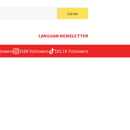
Search
Carian
for:
LANGGAN NEWSLETTER
llowers
316K followers
102.1K Followers