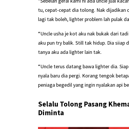
“Sebelah gerai kami ni ada uncle jual kac
tu, cepat-cepat dia tolong. Nak dijadikan c
lagi tak boleh, lighter problem lah pulak da
“Uncle usha je kot aku nak bukak dari tadi 
aku pun try balik. Still tak hidup. Dia siia
tanya aku ada lighter lain tak.
“Uncle terus datang bawa lighter dia. Sia
nyala baru dia pergi. Korang tengok betap
peniaga begedil yang ingin nyalakan api b
Selalu Tolong Pasang Khema
Diminta