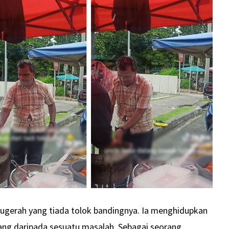
ugerah yang tiada tolok bandingnya. Ia menghidupkan
ng daripada sesuatu masalah. Sebagai seorang