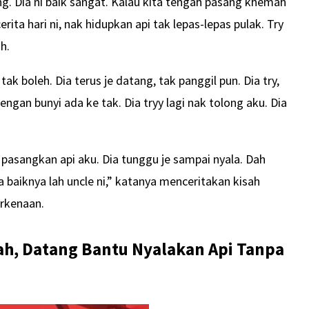
ang. Dia ni baik sangat. Kalau kita tengah pasang khemah
erita hari ni, nak hidupkan api tak lepas-lepas pulak. Try
h.
tak boleh. Dia terus je datang, tak panggil pun. Dia try,
p dengan bunyi ada ke tak. Dia tryy lagi nak tolong aku. Dia
p pasangkan api aku. Dia tunggu je sampai nyala. Dah
a baiknya lah uncle ni,” katanya menceritakan kisah
erkenaan.
h, Datang Bantu Nyalakan Api Tanpa