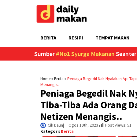
BERITA
RESIPI
TEMPAT MAKAN
Sumber
#No1 Syurga Makanan
Seanter
»
»
Peniaga Begedil Nak Nyalakan Api Tapi
Home
Berita
Menangis..
Peniaga Begedil Nak N
Tiba-Tiba Ada Orang D
Netizen Menangis..
Cik Daun
|     
Ogos 19th, 2023
Post Views:
51
Kategori:
Berita