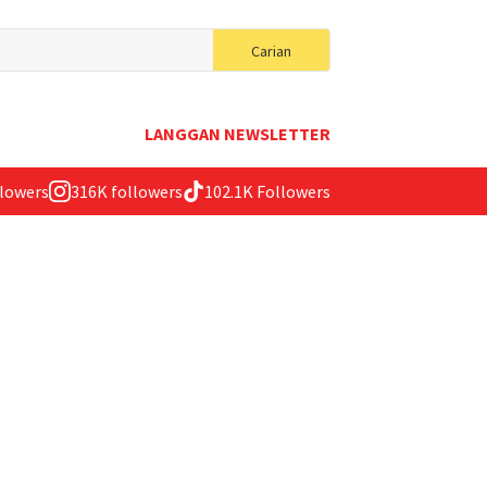
Search
Carian
for:
LANGGAN NEWSLETTER
llowers
316K followers
102.1K Followers