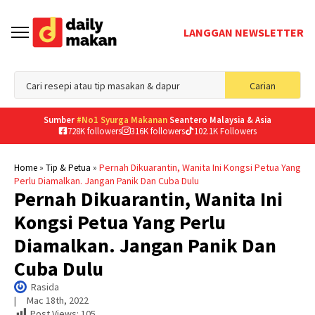
LANGGAN NEWSLETTER
Sea
Carian
for
Sumber
#No1 Syurga Makanan
Seantero Malaysia & Asia
728K followers
316K followers
102.1K Followers
»
»
Pernah Dikuarantin, Wanita Ini Kongsi Petua Yang
Home
Tip & Petua
Perlu Diamalkan. Jangan Panik Dan Cuba Dulu
Pernah Dikuarantin, Wanita Ini
Kongsi Petua Yang Perlu
Diamalkan. Jangan Panik Dan
Cuba Dulu
Rasida
|     
Mac 18th, 2022
Post Views:
105