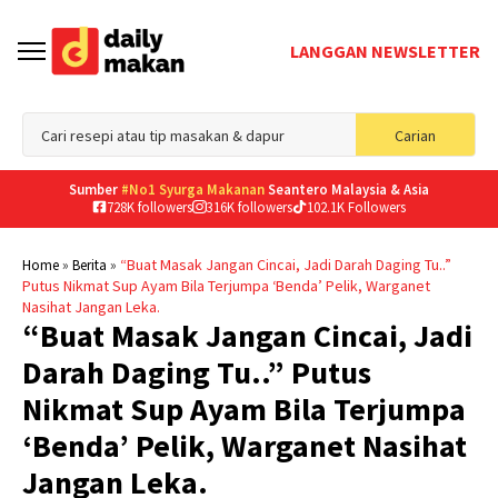
LANGGAN NEWSLETTER
Sea
Carian
for
Sumber
#No1 Syurga Makanan
Seantero Malaysia & Asia
728K followers
316K followers
102.1K Followers
»
»
“Buat Masak Jangan Cincai, Jadi Darah Daging Tu..”
Home
Berita
Putus Nikmat Sup Ayam Bila Terjumpa ‘Benda’ Pelik, Warganet
Nasihat Jangan Leka.
“Buat Masak Jangan Cincai, Jadi
Darah Daging Tu..” Putus
Nikmat Sup Ayam Bila Terjumpa
‘Benda’ Pelik, Warganet Nasihat
Jangan Leka.