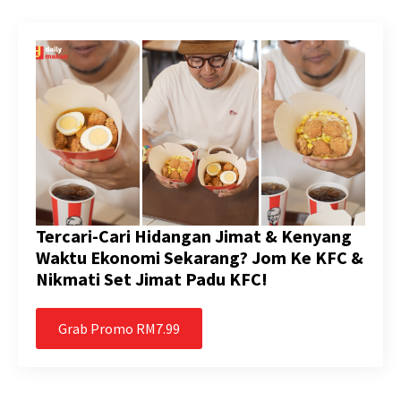
Tercari-Cari Hidangan Jimat & Kenyang
Waktu Ekonomi Sekarang? Jom Ke KFC &
Nikmati Set Jimat Padu KFC!
Grab Promo RM7.99