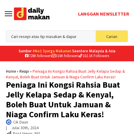
LANGGAN NEWSLETTER
Sea
Carian
for
Sumber
#No1 Syurga Makanan
Seantero Malaysia & Asia
728K followers
316K followers
102.1K Followers
»
»
Peniaga Ini Kongsi Rahsia Buat Jelly Kelapa Sedap &
Home
Resipi
Kenyal, Boleh Buat Untuk Jamuan & Niaga Confirm Laku Keras!
Peniaga Ini Kongsi Rahsia Buat
Jelly Kelapa Sedap & Kenyal,
Boleh Buat Untuk Jamuan &
Niaga Confirm Laku Keras!
Cik Daun
|     
Julai 30th, 2024
Post Views:
861