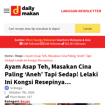
LANGGAN NEWSLETTER
Sea
Carian
for
Sumber
#No1 Syurga Makanan
Seantero Malaysia & Asia
728K followers
316K followers
102.1K Followers
»
»
Ayam Asap Teh, Masakan Cina Paling ‘Aneh’ Tapi
Home
Resipi
Sedap! Lelaki Ini Kongsi Resepinya…
Ayam Asap Teh, Masakan Cina
Paling ‘Aneh’ Tapi Sedap! Lelaki
Ini Kongsi Resepinya…
Si Bunga
|     
Oktober 7th, 2020
Post Views:
157
Kategori:
Resipi