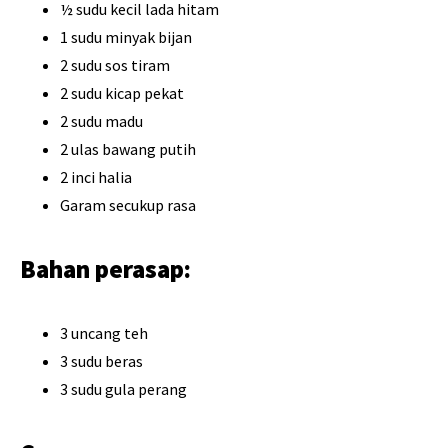
½ sudu kecil lada hitam
1 sudu minyak bijan
2 sudu sos tiram
2 sudu kicap pekat
2 sudu madu
2 ulas bawang putih
2 inci halia
Garam secukup rasa
Bahan perasap:
3 uncang teh
3 sudu beras
3 sudu gula perang