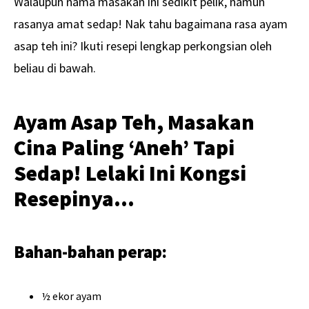
Walaupun nama masakan ini sedikit pelik, namun
rasanya amat sedap! Nak tahu bagaimana rasa ayam
asap teh ini? Ikuti resepi lengkap perkongsian oleh
beliau di bawah.
Ayam Asap Teh, Masakan
Cina Paling ‘Aneh’ Tapi
Sedap! Lelaki Ini Kongsi
Resepinya…
Bahan-bahan perap:
½ ekor ayam