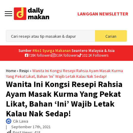
LANGGAN NEWSLETTER
Sea
Carian
for
Sumber
#No1 Syurga Makanan
Seantero Malaysia & Asia
728K followers
316K followers
102.1K Followers
»
»
Wanita Ini Kongsi Resepi Rahsia Ayam Masak Kurma
Home
Resipi
Yang Pekat Likat, Bahan ‘Ini’ Wajib Letak Kalau Nak Sedap!
Wanita Ini Kongsi Resepi Rahsia
Ayam Masak Kurma Yang Pekat
Likat, Bahan ‘Ini’ Wajib Letak
Kalau Nak Sedap!
Cik Lawa
|     
September 17th, 2021
Post Views:
418