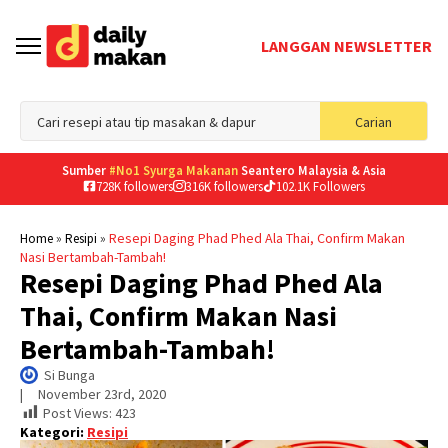
LANGGAN NEWSLETTER
Sea
Carian
for
Sumber
#No1 Syurga Makanan
Seantero Malaysia & Asia
728K followers
316K followers
102.1K Followers
»
»
Resepi Daging Phad Phed Ala Thai, Confirm Makan
Home
Resipi
Nasi Bertambah-Tambah!
Resepi Daging Phad Phed Ala
Thai, Confirm Makan Nasi
Bertambah-Tambah!
Si Bunga
|     
November 23rd, 2020
Post Views:
423
Kategori:
Resipi