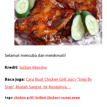
Selamat mencuba dan menikmati!
Kredit:
Su
i
San
Aliezsh
a
Baca juga:
Cara Buat Chicken Grill Juicy ‘Step By
Step’, Mudah Sangat. Ini Resepinya…
tags:
chicken grill
|
Grilled Chicken
|
resepi ayam