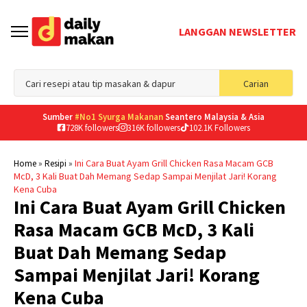
LANGGAN NEWSLETTER
Sea
Carian
for
Sumber
#No1 Syurga Makanan
Seantero Malaysia & Asia
728K followers
316K followers
102.1K Followers
»
»
Ini Cara Buat Ayam Grill Chicken Rasa Macam GCB
Home
Resipi
McD, 3 Kali Buat Dah Memang Sedap Sampai Menjilat Jari! Korang
Kena Cuba
Ini Cara Buat Ayam Grill Chicken
Rasa Macam GCB McD, 3 Kali
Buat Dah Memang Sedap
Sampai Menjilat Jari! Korang
Kena Cuba