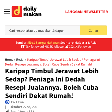
LANGGAN NEWSLETTER
Sea
Carian
for
Sumber
#No1 Syurga Makanan
Seantero Malaysia & Asia
728K followers
316K followers
102.1K Followers
»
»
Karipap Timbul Jerawat Lebih Sedap? Peniaga Ini
Home
Resipi
Dedah Resepi Jualannya. Boleh Cuba Sendiri Dekat Rumah!
Karipap Timbul Jerawat Lebih
Sedap? Peniaga Ini Dedah
Resepi Jualannya. Boleh Cuba
Sendiri Dekat Rumah!
Cik Lawa
|     
Oktober 22nd, 2021
Post Views:
182