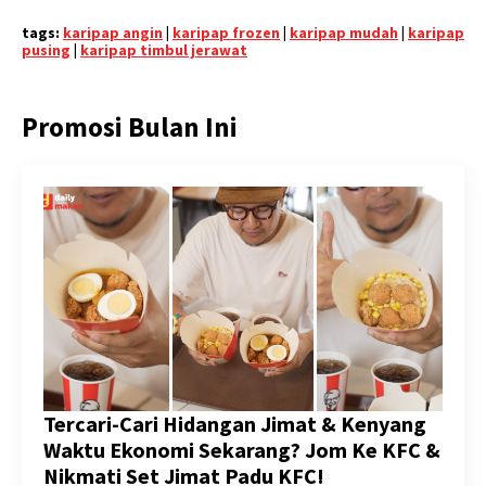
tags:
karipap angin
|
karipap frozen
|
karipap mudah
|
karipap
pusing
|
karipap timbul jerawat
Promosi Bulan Ini
Tercari-Cari Hidangan Jimat & Kenyang
Waktu Ekonomi Sekarang? Jom Ke KFC &
Nikmati Set Jimat Padu KFC!