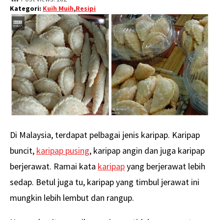
Kategori:
Kuih Muih
,
Resipi
Di Malaysia, terdapat pelbagai jenis karipap. Karipap
buncit,
karipap pusing
, karipap angin dan juga karipap
berjerawat. Ramai kata
karipap
yang berjerawat lebih
sedap. Betul juga tu, karipap yang timbul jerawat ini
mungkin lebih lembut dan rangup.