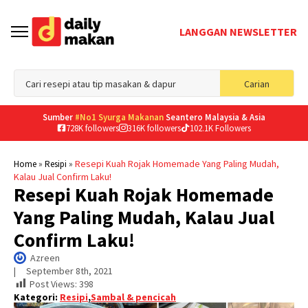
LANGGAN NEWSLETTER
Sea
Carian
for
Sumber
#No1 Syurga Makanan
Seantero Malaysia & Asia
728K followers
316K followers
102.1K Followers
»
»
Resepi Kuah Rojak Homemade Yang Paling Mudah,
Home
Resipi
Kalau Jual Confirm Laku!
Resepi Kuah Rojak Homemade
Yang Paling Mudah, Kalau Jual
Confirm Laku!
Azreen
|     
September 8th, 2021
Post Views:
398
Kategori:
Resipi
,
Sambal & pencicah