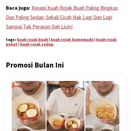
Baca juga:
Resepi Kuah Rojak Buah Paling Ringkas
Dan Paling Sedap. Sekali Cicah Nak Lagi Dan Lagi
Sampai Tak Perasan Dah Licin!
tags:
kuah rojak buah
|
kuah rojak homemade
|
kuah rojak
pekat
|
kuah rojak sedap
Promosi Bulan Ini