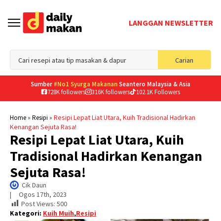
LANGGAN NEWSLETTER
Sea
Carian
for
Sumber
#No1 Syurga Makanan
Seantero Malaysia & Asia
728K followers
316K followers
102.1K Followers
»
»
Resipi Lepat Liat Utara, Kuih Tradisional Hadirkan
Home
Resipi
Kenangan Sejuta Rasa!
Resipi Lepat Liat Utara, Kuih
Tradisional Hadirkan Kenangan
Sejuta Rasa!
Cik Daun
|     
Ogos 17th, 2023
Post Views:
500
Kategori:
Kuih Muih
,
Resipi