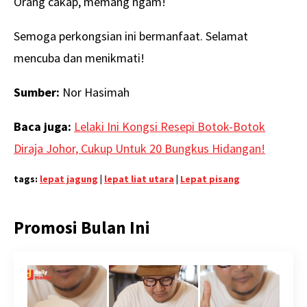
Orang cakap, memang ngam!
Semoga perkongsian ini bermanfaat. Selamat
mencuba dan menikmati!
Sumber:
Nor Hasimah
Baca juga:
Lelaki Ini Kongsi Resepi Botok-Botok
Diraja Johor, Cukup Untuk 20 Bungkus Hidangan!
tags:
lepat jagung
|
lepat liat utara
|
Lepat pisang
Promosi Bulan Ini