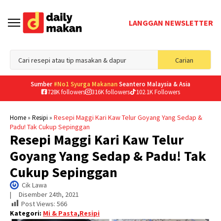
LANGGAN NEWSLETTER
Sea
Carian
for
Sumber
#No1 Syurga Makanan
Seantero Malaysia & Asia
728K followers
316K followers
102.1K Followers
»
»
Resepi Maggi Kari Kaw Telur Goyang Yang Sedap &
Home
Resipi
Padu! Tak Cukup Sepinggan
Resepi Maggi Kari Kaw Telur
Goyang Yang Sedap & Padu! Tak
Cukup Sepinggan
Cik Lawa
|     
Disember 24th, 2021
Post Views:
566
Kategori:
Mi & Pasta
,
Resipi