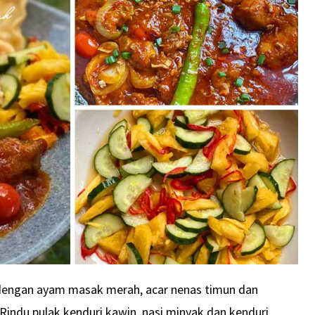
engan ayam masak merah, acar nenas timun dan
du pulak kenduri kawin, nasi minyak dan kenduri