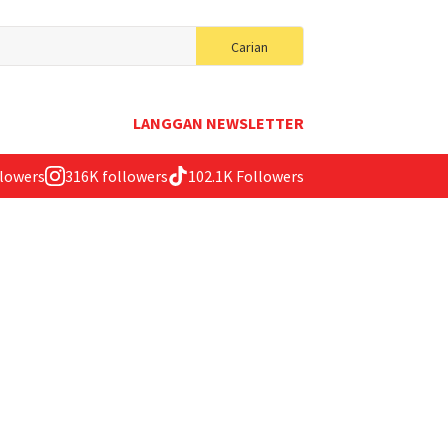
Search
Carian
for:
LANGGAN NEWSLETTER
llowers
316K followers
102.1K Followers