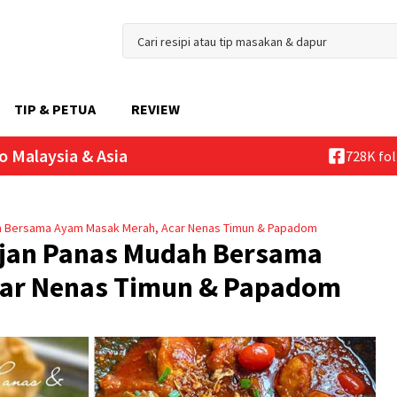
TIP & PETUA
REVIEW
o Malaysia & Asia
728K fo
ah Bersama Ayam Masak Merah, Acar Nenas Timun & Papadom
ujan Panas Mudah Bersama
car Nenas Timun & Papadom