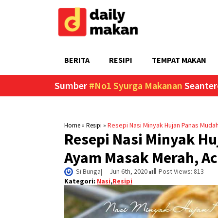
BERITA
RESIPI
TEMPAT MAKAN
Sumber
#No1 Syurga Makanan
Seanter
»
»
Resepi Nasi Minyak Hujan Panas Mud
Home
Resipi
Resepi Nasi Minyak H
Ayam Masak Merah, A
Si Bunga
|     
Jun 6th, 2020
Post Views:
813
Kategori:
Nasi
,
Resipi