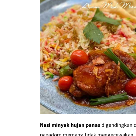
Nasi minyak hujan panas
digandingkan d
papadom memang tidak mengecewakan. Rin