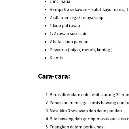
1 inci halia
Rempah 3 sekawan – kulut kayu manis, 1 b
2 sdb mentega/ minyak sapi
1 kiub pati ayam
1/2 cawan susu cair
2 helai daun pandan
Pewarna ( hijau, merah, kuning )
Kismis
Cara-cara:
Beras direndam dulu lebih kurang 30 min
Panaskan mentega tumis bawang dan hal
Masukkn 3 sekawan dan daun pandan
Bila bawang dah garing masukkan susu cai
Tuangkan dalam periuk nasi.