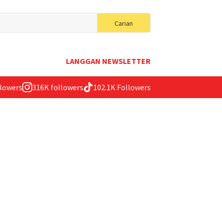
Search
Carian
for:
LANGGAN NEWSLETTER
llowers
316K followers
102.1K Followers