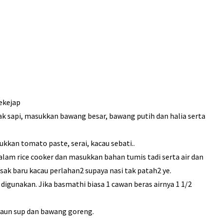
ekejap
k sapi, masukkan bawang besar, bawang putih dan halia serta
kkan tomato paste, serai, kacau sebati..
am rice cooker dan masukkan bahan tumis tadi serta air dan
ak baru kacau perlahan2 supaya nasi tak patah2 ye.
digunakan. Jika basmathi biasa 1 cawan beras airnya 1 1/2
 daun sup dan bawang goreng.