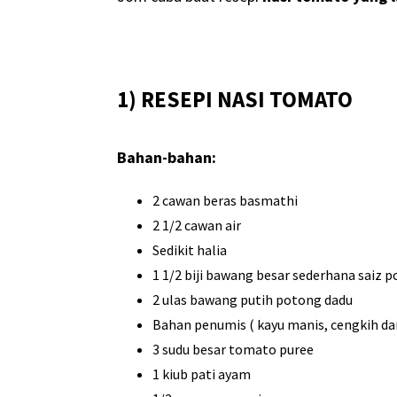
1) RESEPI NASI TOMATO
Bahan-bahan:
2 cawan beras basmathi
2 1/2 cawan air
Sedikit halia
1 1/2 biji bawang besar sederhana saiz 
2 ulas bawang putih potong dadu
Bahan penumis ( kayu manis, cengkih d
3 sudu besar tomato puree
1 kiub pati ayam