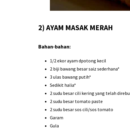
2) AYAM MASAK MERAH
Bahan-bahan:
1/2 ekor ayam dpotong kecil
2 biji bawang besar saiz sederhana*
3 ulas bawang putih*
Sedikit halia*
2 sudu besar cili kering yang telah direbu
2 sudu besar tomato paste
2 sudu besar sos cili/sos tomato
Garam
Gula