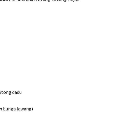
potong dadu
an bunga lawang)