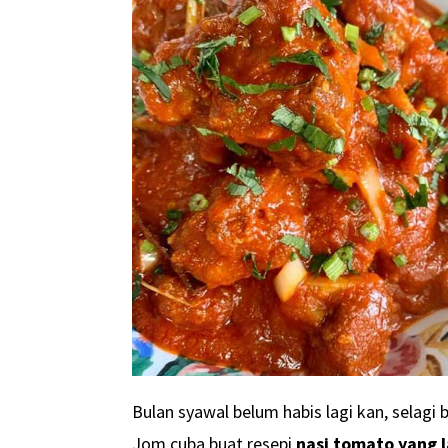
Bulan syawal belum habis lagi kan, selagi 
Jom cuba buat resepi
nasi tomato yang 