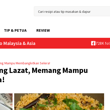
TIP & PETUA
REVIEW
o Malaysia & Asia
728K fo
ang Mampu Membangkitkan Selera!
ang Lazat, Memang Mampu
a!