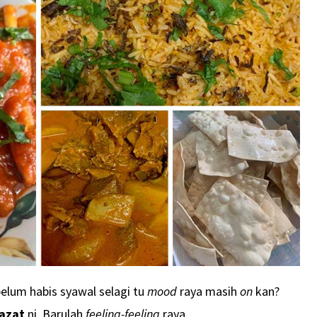
belum habis syawal selagi tu
mood
raya masih
on
kan?
lazat
ni. Barulah
feeling-feeling
raya.