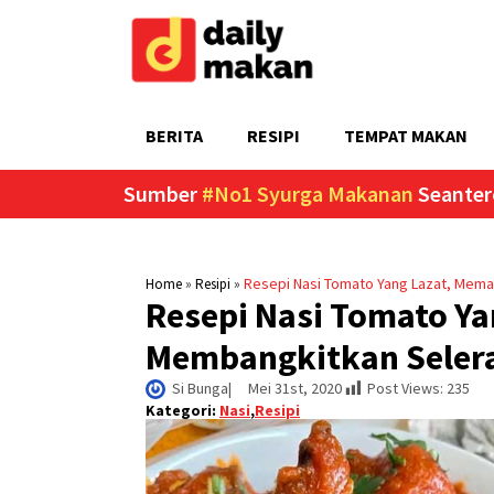
BERITA
RESIPI
TEMPAT MAKAN
Sumber
#No1 Syurga Makanan
Seanter
»
»
Resepi Nasi Tomato Yang Lazat, Mem
Home
Resipi
Resepi Nasi Tomato Y
Membangkitkan Seler
Si Bunga
|     
Mei 31st, 2020
Post Views:
235
Kategori:
Nasi
,
Resipi