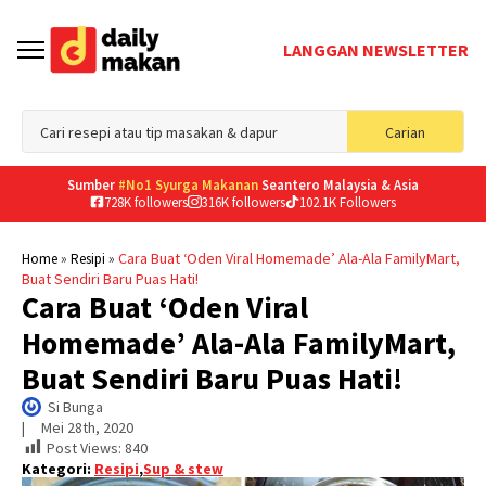
LANGGAN NEWSLETTER
Sea
Carian
for
Sumber
#No1 Syurga Makanan
Seantero Malaysia & Asia
728K followers
316K followers
102.1K Followers
»
»
Cara Buat ‘Oden Viral Homemade’ Ala-Ala FamilyMart,
Home
Resipi
Buat Sendiri Baru Puas Hati!
Cara Buat ‘Oden Viral
Homemade’ Ala-Ala FamilyMart,
Buat Sendiri Baru Puas Hati!
Si Bunga
|     
Mei 28th, 2020
Post Views:
840
Kategori:
Resipi
,
Sup & stew