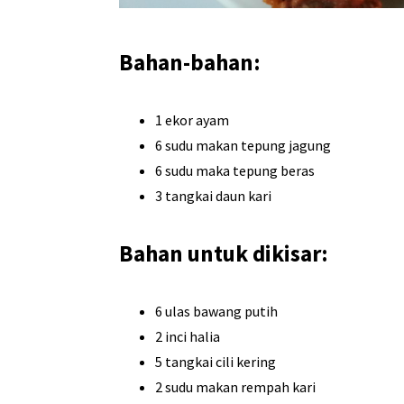
Bahan-bahan:
1 ekor ayam
6 sudu makan tepung jagung
6 sudu maka tepung beras
3 tangkai daun kari
Bahan untuk dikisar:
6 ulas bawang putih
2 inci halia
5 tangkai cili kering
2 sudu makan rempah kari