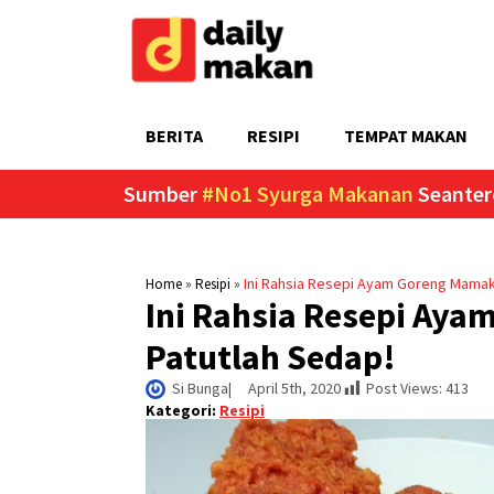
BERITA
RESIPI
TEMPAT MAKAN
Sumber
#No1 Syurga Makanan
Seanter
»
»
Ini Rahsia Resepi Ayam Goreng Mamak
Home
Resipi
Ini Rahsia Resepi Ay
Patutlah Sedap!
Si Bunga
|     
April 5th, 2020
Post Views:
413
Kategori:
Resipi