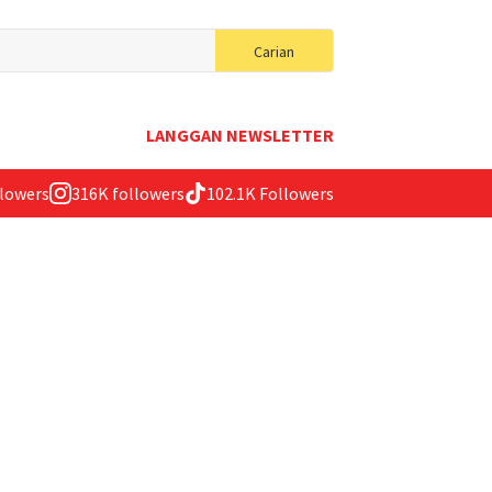
Search
Carian
for:
LANGGAN NEWSLETTER
llowers
316K followers
102.1K Followers