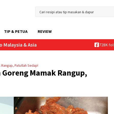
TIP & PETUA
REVIEW
o Malaysia & Asia
728K fo
 Rangup, Patutlah Sedap!
am Goreng Mamak Rangup,