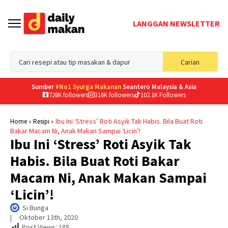
LANGGAN NEWSLETTER
Sea
Carian
for
Sumber
#No1 Syurga Makanan
Seantero Malaysia & Asia
728K followers
316K followers
102.1K Followers
»
»
Ibu Ini ‘Stress’ Roti Asyik Tak Habis. Bila Buat Roti
Home
Resipi
Bakar Macam Ni, Anak Makan Sampai ‘Licin’!
Ibu Ini ‘Stress’ Roti Asyik Tak
Habis. Bila Buat Roti Bakar
Macam Ni, Anak Makan Sampai
‘Licin’!
Si Bunga
|     
Oktober 13th, 2020
Post Views:
188