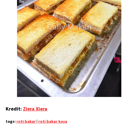
Kredit:
Ziera Xiera
tags:
roti bakar
|
roti bakar kaya