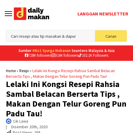
LANGGAN NEWSLETTER
Sea
Carian
for
Sumber
#No1 Syurga Makanan
Seantero Malaysia & Asia
728K followers
316K followers
102.1K Followers
»
»
Lelaki Ini Kongsi Resepi Rahsia Sambal Belacan
Home
Resipi
Berserta Tips , Makan Dengan Telur Goreng Pun Padu Tau!
Lelaki Ini Kongsi Resepi Rahsia
Sambal Belacan Berserta Tips ,
Makan Dengan Telur Goreng Pun
Padu Tau!
Cik Lawa
|     
Disember 20th, 2020
Post Views:
268