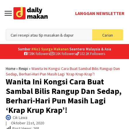
LANGGAN NEWSLETTER
Sea
Carian
for
Sumber
#No1 Syurga Makanan
Seantero Malaysia & Asia
728K followers
316K followers
102.1K Followers
»
»
Wanita Ini Kongsi Cara Buat Sambal Bilis Rangup Dan
Home
Resipi
Sedap, Berhari-Hari Pun Masih Lagi ‘Krap Krup Krap’!
Wanita Ini Kongsi Cara Buat
Sambal Bilis Rangup Dan Sedap,
Berhari-Hari Pun Masih Lagi
‘Krap Krup Krap’!
Cik Lawa
|     
Oktober 21st, 2020
Post Views:
268