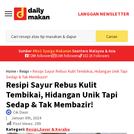
LANGGAN NEWSLETTER
Sea
Carian
for
Sumber
#No1 Syurga Makanan
Seantero Malaysia & Asia
728K followers
316K followers
102.1K Followers
»
»
Resipi Sayur Rebus Kulit Tembikai, Hidangan Unik Tapi
Home
Resipi
Sedap & Tak Membazir!
Resipi Sayur Rebus Kulit
Tembikai, Hidangan Unik Tapi
Sedap & Tak Membazir!
Cik Daun
|     
Januari 8th, 2024
Post Views:
299
Kategori:
Resipi
,
Sayur & Kerabu