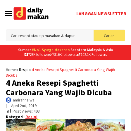
LANGGAN NEWSLETTER
Sea
Carian
for
Sumber
#No1 Syurga Makanan
Seantero Malaysia & Asia
728K followers
316K followers
102.1K Followers
»
»
4 Aneka Resepi Spaghetti Carbonara Yang Wajib
Home
Resipi
Dicuba
4 Aneka Resepi Spaghetti
Carbonara Yang Wajib Dicuba
amirahnajwa
|     
April 2nd, 2019
Post Views:
493
Kategori:
Resipi