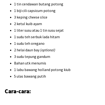
1 tin cendawan butang potong
1 biji cili capsicum potong
3 keping cheese slice
2 ketul kuib ayam
1 liter susu atau 1 tin susu sejat
1 sudu teh serbuk lada hitam
1 sudu teh oregano
2 helai daun bay
(optional)
3 sudu tepung gandum
Bahan utk menumis
1 labu bawang holland potong kiub
5 ulas bawang putih
Cara-cara: