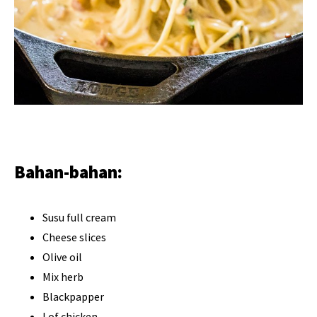
Bahan-bahan:
Susu full cream
Cheese slices
Olive oil
Mix herb
Blackpapper
Lof chicken